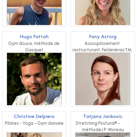
Hugo Fattah
Fany Astorg
Gym douce, méthode de 
Assouplissement 
Gasquet
restructurant, Feldenkrais™, 
Hatha Yoga
Christine Delpiero
Tatjana Jankovic
Pilates - Yoga - Gym dansée
Stretching Postural® -           
méthodeJ.P. Moreau